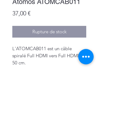
Atomos ATOMCAB011
Prix
37,00 €
Rupture de stock
L'ATOMCAB011 est un câble
spiralé Full HDMI vers Full HDMI de
50 cm.
Mentions légales
Politique de confidentialité & cookies
Conditions générales de vente
Politique de retour
Bon de retour