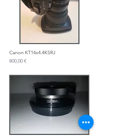
Canon KT14x4.4KSRJ
Prix
800,00 €