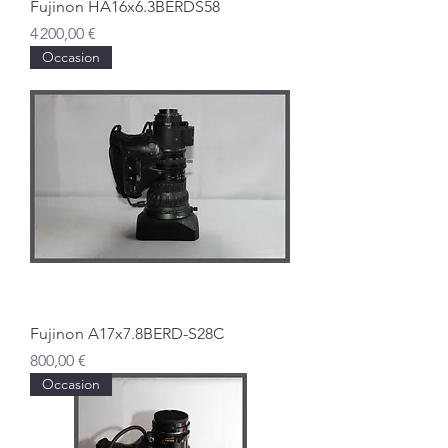
Fujinon HA16x6.3BERDS58
Prix
4 200,00 €
Occasion
Fujinon A17x7.8BERD-S28C
Prix
800,00 €
Occasion