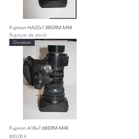
Fujinon HA22x7.8BERM-M48
Rupture de stock
Occasion
Fujinon A18x7.6BERM-M48
Prix
800,00 €