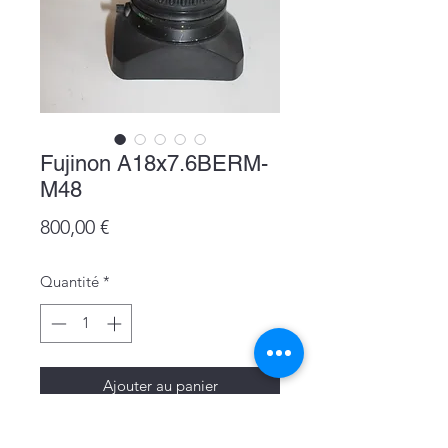
Fujinon A18x7.6BERM-
M48
Prix
800,00 €
Quantité
*
Ajouter au panier
Fujinon A18x7.6BERM-M48