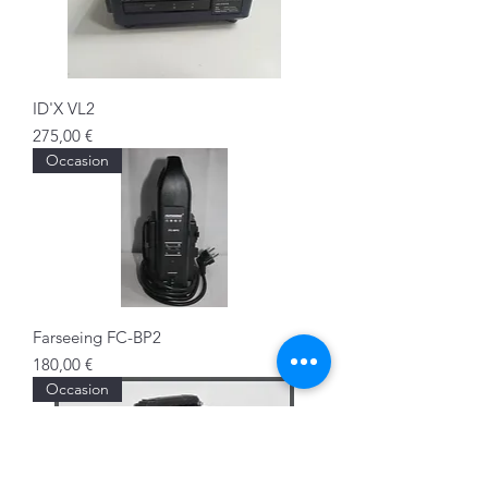
ID'X VL2
Prix
275,00 €
Occasion
Farseeing FC-BP2
Prix
180,00 €
Occasion