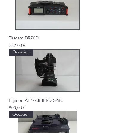
Tascam DR70D
Prix
232,00 €
Occasion
Fujinon A17x7.8BERD-S28C
Prix
800,00 €
Occasion