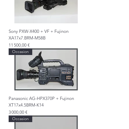
Sony PXW-X400 + VF + Fujinon
XA17x7.BRM-M58B
Prix
11 500,00 €
Occasion
Panasonic AG-HPX370P + Fujinon
XT17x4.5BRM-K14
Prix
3 000,00 €
Occasion