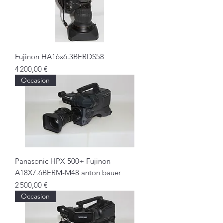
Fujinon HA16x6.3BERDS58
Prix
4 200,00 €
Occasion
Panasonic HPX-500+ Fujinon
A18X7.6BERM-M48 anton bauer
Prix
2 500,00 €
Occasion