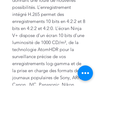
donnant une foule de nouvelles
possibilités. L’enregistrement
intégré H.265 permet des
enregistrements 10 bits en 4:2:2 et 8
bits en 4:2:2 et 4:2:0. L’écran Ninja
V+ dispose d’un écran 10 bits d’une
luminosité de 1000 CD/m², de la
technologie AtomHDR pour la
surveillance précise de vos
enregistrements log-gamma et de
la prise en charge des formats de
journaux populaires de Sony, ARRI,
Canon, JVC, Panasonic, Nikon,
RED, Sony et Z CAM. La luminosité
élevée de l’écran vous permet de
l’utiliser en plein jour sans aucun
problème. Conçu pour une
utilisation intensive, l’Atomos Ninja
V+ est doté d’un boîtier en
aluminium et d’une seule batterie