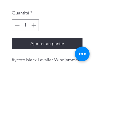
Quantité
*
Ajouter au panier
Rycote black Lavalier Windjammer
Mentions légales
Politique de confidentialité & cookies
Conditions générales de vente
Politique de retour
Bon de retour