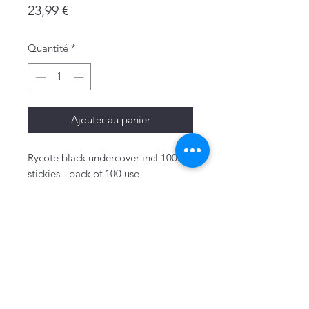
Prix
23,99 €
Quantité
*
Ajouter au panier
Rycote black undercover incl 100x
stickies - pack of 100 use
Mentions légales
Politique de confidentialité & cookies
Conditions générales de vente
Politique de retour