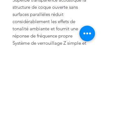
structure de coque ouverte sans
surfaces parallèles réduit
considérablement les effets de
tonalité ambiante et fournit une
réponse de fréquence propre
Système de verrouillage Z simple et
rapide avec verrouillage
magnétique pour un retrait/fixation
instantané du pare-brise
Construction et matériaux légers et
durables pour résister à une
utilisation extrême sur le terrain
Mentions légales
Politique de confidentialité & cookies
Conditions générales de vente