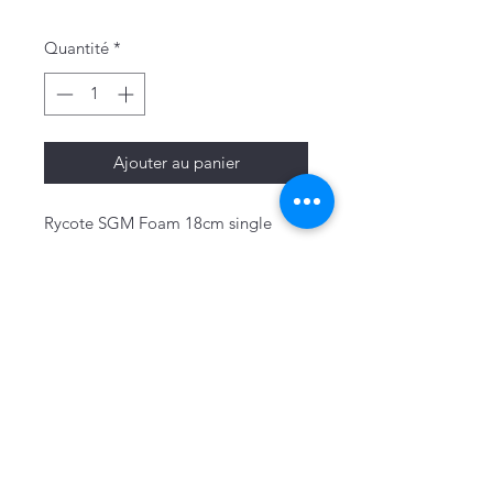
Quantité
*
Ajouter au panier
Rycote SGM Foam 18cm single
Mentions légales
Politique de confidentialité & cookies
Conditions générales de vente
Politique de retour
Bon de retour