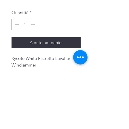
Quantité
*
Ajouter au panier
Rycote White Ristretto Lavalier
Windjammer
Mentions légales
Politique de confidentialité & cookies
Conditions générales de vente
Politique de retour