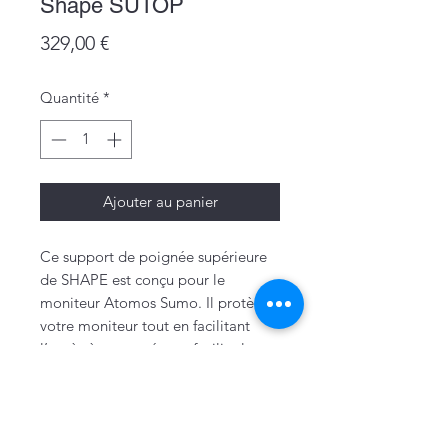
Shape SUTOP
Prix
329,00 €
Quantité
*
Ajouter au panier
Ce support de poignée supérieure
de SHAPE est conçu pour le
moniteur Atomos Sumo. Il protège
votre moniteur tout en facilitant
l’accès à ses entrées et facilite la
manipulation sur le set.