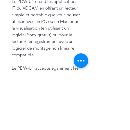
Le PDW-U1 étend les applications
IT du XDCAM en offrant un lecteur
simple et portable que vous pouvez
utiliser avec un PC ou un Mac pour
la visualisation (en utilisant un
logiciel Sony gratuit) ou pour la
lecture/l'enregistrement avec un
logiciel de montage non linéaire
compatible.
Le PDW-U1 accepte également les
supports XDCAM à double couche.
L'enregistrement sur disques à
double couche (50 Go) est une
fonction disponible sur un grand
nombre de nouveaux produits Sony,
dont le caméscopes XDCAM HD
PDW-F355 et le deck XDCAM HD
PDW-F75.